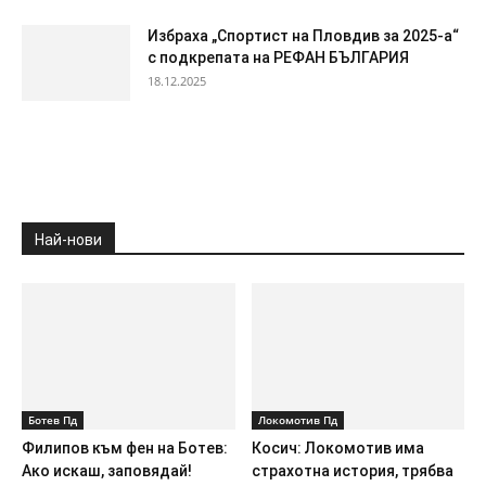
Избраха „Спортист на Пловдив за 2025-а“
с подкрепата на РЕФАН БЪЛГАРИЯ
18.12.2025
Най-нови
Ботев Пд
Локомотив Пд
Филипов към фен на Ботев:
Косич: Локомотив има
Ако искаш, заповядай!
страхотна история, трябва