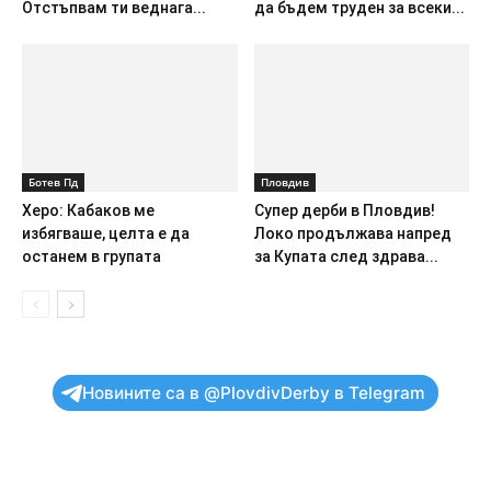
Отстъпвам ти веднага...
да бъдем труден за всеки...
Ботев Пд
Пловдив
Херо: Кабаков ме
Супер дерби в Пловдив!
избягваше, целта е да
Локо продължава напред
останем в групата
за Купата след здрава...
Новините са в @PlovdivDerby в Telegram