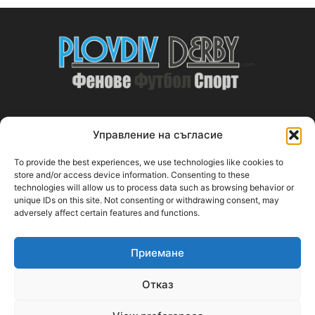
Управление на съгласие
ABOUT US
To provide the best experiences, we use technologies like cookies to
PlovdivDerby.com е първата пловдивска изцяло футболна
store and/or access device information. Consenting to these
technologies will allow us to process data such as browsing behavior or
медия!
unique IDs on this site. Not consenting or withdrawing consent, may
adversely affect certain features and functions.
Свържи се с нас:
plovdivderby.com@gmail.com
Приемане
FOLLOW US
Отказ