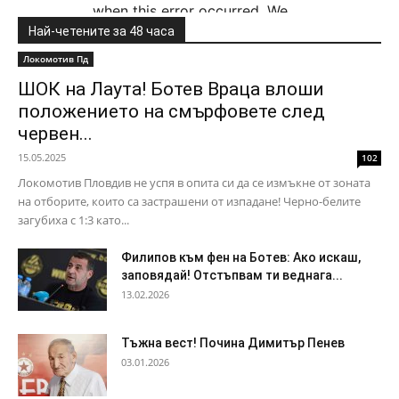
Най-четените за 48 часа
Локомотив Пд
ШОК на Лаута! Ботев Враца влоши
положението на смърфовете след
червен...
15.05.2025
102
Локомотив Пловдив не успя в опита си да се измъкне от зоната
на отборите, които са застрашени от изпадане! Черно-белите
загубиха с 1:3 като...
Филипов към фен на Ботев: Ако искаш,
заповядай! Отстъпвам ти веднага...
13.02.2026
Тъжна вест! Почина Димитър Пенев
03.01.2026