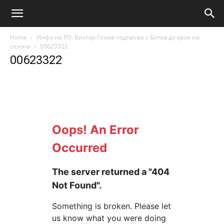
Home
Инфо на PD: Виктор Генев подписва с Ботев до края на
сезона
00623322
00623322