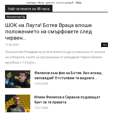
Най-четените за 48 часа
Локомотив Пд
ШОК на Лаута! Ботев Враца влоши
положението на смърфовете след
червен...
15.05.2025
102
Локомотив Пловдив не успя в опита си да се измъкне от зоната
на отборите, които са застрашени от изпадане! Черно-белите
загубиха с 1:3 като...
Филипов към фен на Ботев: Ако искаш,
заповядай! Отстъпвам ти веднага...
13.02.2026
Илиян Филипов и Сираков подхващат
бунт за тв правата
12.01.2026