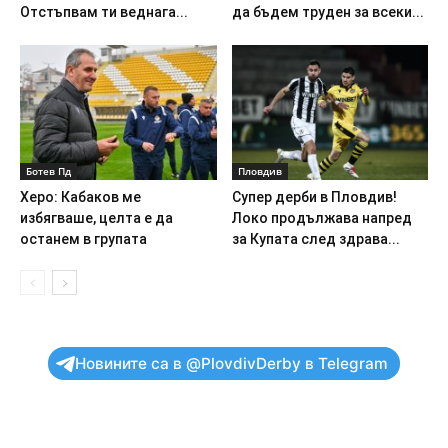
Отстъпвам ти веднага...
да бъдем труден за всеки...
Ботев Пд
Пловдив
Херо: Кабаков ме
Супер дерби в Пловдив!
избягваше, целта е да
Локо продължава напред
останем в групата
за Купата след здрава...
Новините са в @PlovdivDerby в Telegram