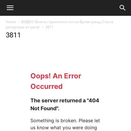
Home
ВИДЕО: Вижте страхотния гол на Вутов срещу Стал в
репортажа от мача!
3811
3811