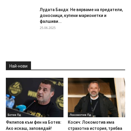
Лудата Банда: Не вярваме на предатели,
доносници, купени марионетки и
фалшиви...
25.06.2025
Най-нови
Ботев Пд
Локомотив Пд
Филипов към фен на Ботев:
Косич: Локомотив има
Ако искаш, заповядай!
страхотна история, трябва