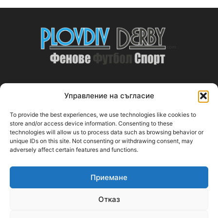
Управление на съгласие
ABOUT US
To provide the best experiences, we use technologies like cookies to
PlovdivDerby.com е първата пловдивска изцяло футболна
store and/or access device information. Consenting to these
technologies will allow us to process data such as browsing behavior or
медия!
unique IDs on this site. Not consenting or withdrawing consent, may
adversely affect certain features and functions.
Свържи се с нас:
plovdivderby.com@gmail.com
Приемане
FOLLOW US
Отказ