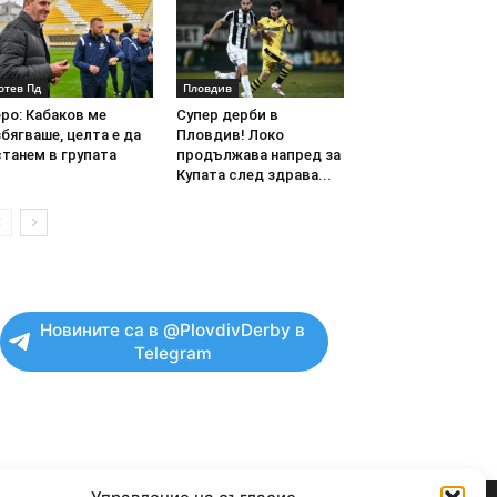
отев Пд
Пловдив
ро: Кабаков ме
Супер дерби в
бягваше, целта е да
Пловдив! Локо
танем в групата
продължава напред за
Купата след здрава...
Новините са в @PlovdivDerby в
Telegram