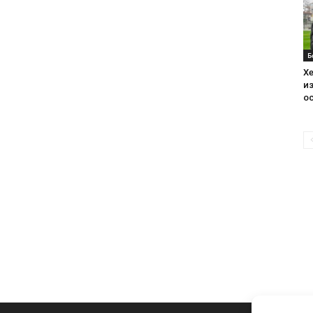
Б
Хе
из
ос