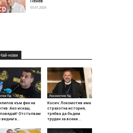
Пенев
03.01.2026
Най-нови
отев Пд
Локомотив Пд
илипов към фен на
Косич: Локомотив има
тев: Ако искаш,
страхотна история,
аповядай! Отстъпвам
трябва да бъдем
 веднага...
труден за всеки...