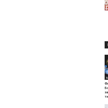
Б
Ф
Бо
з
ти