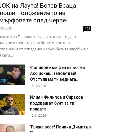
ОК на Лаута! Ботев Враца
лоши положението на
мърфовете след червен...
.05.2025
102
комотив Пловдив не успя в опита си да се
мъкне от зоната на отборите, които са
страшени от изпадане! Черно-белите загубиха с
3 като...
Филипов към фен на Ботев:
Ако искаш, заповядай!
Отстъпвам ти веднага...
13.02.2026
Илиян Филипов и Сираков
подхващат бунт за тв
правата
12.01.2026
Тъжна вест! Почина Димитър