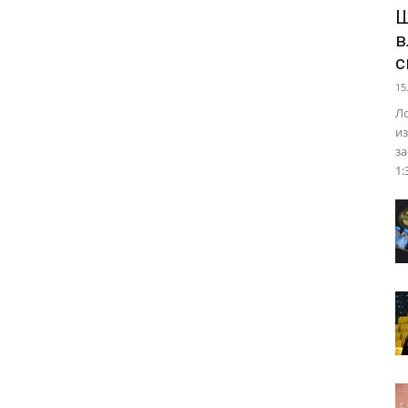
Ш
в
с
15
Ло
из
за
1: