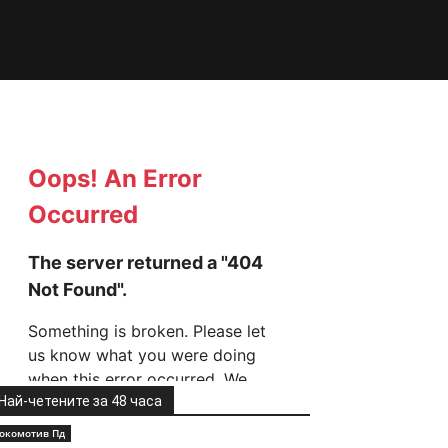
Най-четените за 48 часа
окомотив Пд