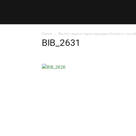
Home
Жълто-черна торта зарадва ботевист за ю
BIB_2631