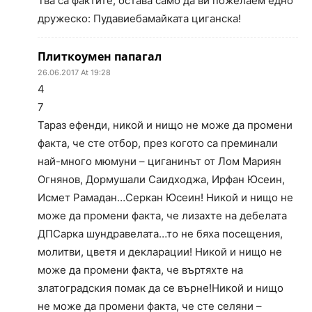
Тва са фактите, остава само да ви пожелаем едно
дружеско: Пудавиебамайката циганска!
Плиткоумен папагал
26.06.2017 At 19:28
4
7
Тараз ефенди, никой и нищо не може да промени
факта, че сте отбор, през когото са преминали
най-много мюмуни – циганинът от Лом Мариян
Огнянов, Дормушали Саидходжа, Ирфан Юсеин,
Исмет Рамадан…Серкан Юсеин! Никой и нищо не
може да промени факта, че лизахте на дебелата
ДПСарка шундравелата…то не бяха посещения,
молитви, цветя и декларации! Никой и нищо не
може да промени факта, че въртяхте на
златоградския помак да се върне!Никой и нищо
не може да промени факта, че сте селяни –