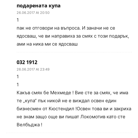
подарената купа
26.06.2017 At 20:50
1
пак не отговори на въпроса. И заначи не се
ядосваш, че ви направиха за смях с този подарък,
ами на ника ми се ядосваш
032 1912
26.06.2017 At 23:49
1
1
Какъв смях бе Мехмеде ! Вие сте за смях, че има
те „купа“ пък никой не е виждал освен един
бизнесмен от Кюстендил !Освен това ви и закриха
не знам защо още ви пишат Локомотив като сте
Велбъджа !