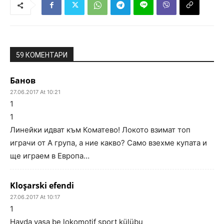
59 КОМЕНТАРИ
Банов
27.06.2017 At 10:21
1
1
Линейки идват към Коматево! Локото взимат топ
играчи от А група, а ние какво? Само взехме купата и
ще играем в Европа…
Kloşarski efendi
27.06.2017 At 10:17
1
Hayda yaşa be lokomotif sport külübu