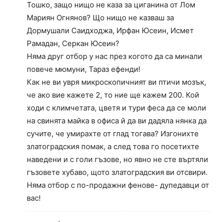
Тошко, защо нищо не каза за циганина от Лом
Мариян Огнянов? Що нищо не казваш за
Дормушали Саидходжа, Ирфан Юсеин, Исмет
Рамадан, Серкан Юсеин?
Няма друг отбор у нас през когото да са минали
повече мюмуни, Тараз ефенди!
Как не ви увря микроскопичният ви птичи мозък,
че ако вие кажете 2, то ние ще кажем 200. Кой
ходи с климчетата, цветя и тури феса да се моли
на свинята майка в офиса й да ви дадяла нянка да
сучите, че умирахте от глад тогава? Изгонихте
златоградския помак, а след това го посетихте
наведени и с голи гъзове, но явно не сте въртяли
гъзовете хубаво, щото златоградския ви отсвири.
Няма отбор с по-продажни фенове- дупедавци от
вас!