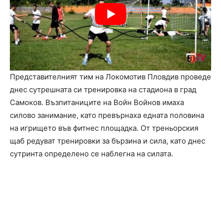
Представителният тим на Локомотив Пловдив проведе
днес сутрешната си тренировка на стадиона в град
Самоков. Възпитаниците на Войн Войнов имаха
силово занимание, като превърнаха едната половина
на игрището във фитнес площадка. От треньорския
щаб редуват тренировки за бързина и сила, като днес
сутринта определено се наблегна на силата.