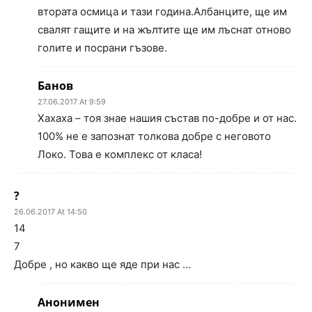
втората осмица и тази година.Албанците, ще им
свалят гащите и на жълтите ще им лъснат отново
голите и посрани гъзове.
Банов
27.06.2017 At 9:59
Хахаха – тоя знае нашия състав по-добре и от нас.
100% не е запознат толкова добре с неговото
Локо. Това е комплекс от класа!
?
26.06.2017 At 14:50
14
7
Добре , но какво ще яде при нас …
Анонимен