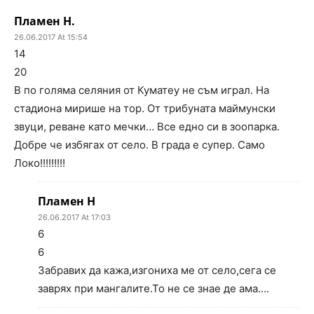
Пламен Н.
26.06.2017 At 15:54
14
20
В по голяма селяния от Куматеу не съм играл. На
стадиона мирише на тор. От трибуната маймунски
звуци, реване като мечки… Все едно си в зоопарка.
Добре че избягах от село. В града е супер. Само
Локо!!!!!!!!!
Пламен Н
26.06.2017 At 17:03
6
6
Забравих да кажа,изгониха ме от село,сега се
заврях при мангалите.То не се знае де ама….