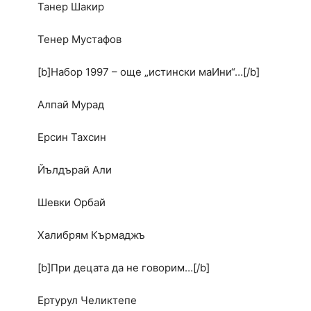
Танер Шакир
Тенер Мустафов
[b]Набор 1997 – още „истински маИни“…[/b]
Алпай Мурад
Ерсин Тахсин
Йълдърай Али
Шевки Орбай
Халибрям Кърмаджъ
[b]При децата да не говорим…[/b]
Ертурул Челиктепе