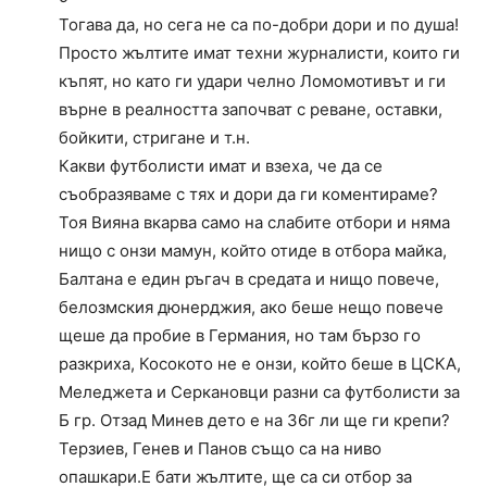
Тогава да, но сега не са по-добри дори и по душа!
Просто жълтите имат техни журналисти, които ги
къпят, но като ги удари челно Ломомотивът и ги
върне в реалността започват с реване, оставки,
бойкити, стригане и т.н.
Какви футболисти имат и взеха, че да се
съобразяваме с тях и дори да ги коментираме?
Тоя Вияна вкарва само на слабите отбори и няма
нищо с онзи мамун, който отиде в отбора майка,
Балтана е един ръгач в средата и нищо повече,
белозмския дюнерджия, ако беше нещо повече
щеше да пробие в Германия, но там бързо го
разкриха, Косокото не е онзи, който беше в ЦСКА,
Меледжета и Серкановци разни са футболисти за
Б гр. Отзад Минев дето е на 36г ли ще ги крепи?
Терзиев, Генев и Панов също са на ниво
опашкари.Е бати жълтите, ще са си отбор за