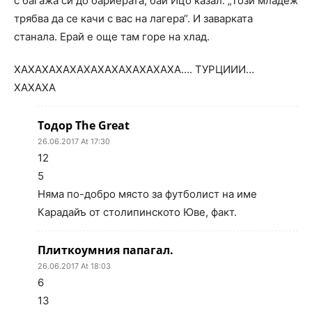
с багажа си до бариерата, бай Ицо казал: „Този младеж
трябва да се качи с вас на лагера“. И заварката
станала. Ерай е още там горе на хлад.
ХАХАХАХАХАХАХАХАХАХАХАХА…. ТУРЦИИИ…
ХАХАХА
Тодор The Great
26.06.2017 At 17:30
12
5
Няма по-добро място за футболист на име
Карадайъ от столипинското Юве, факт.
Плиткоумния папагал.
26.06.2017 At 18:03
6
13