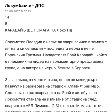
Локумбахче = ДПС
26.06.2017 At 17:25
14
5
КАРАДАЙЪ ЩЕ ПОМАГА НА Локо Пд
Локомотив Пловдив е напът да удари всички в земята с
лятната си селекция – последната перла в нея е
Боринския Гризман. Нападателят Ерай Карадайъ, който
е племеник на лидер на парламентарно представена
група, е на лагера на черно-белите в Боровец.
За вас лъжа, за мене истина, но негов мениджър е
пазачът на бариерата на стадион „Славия“ бай Ицо.
Сделката по натоварването на Ерай в автобуса на
Локомотив станала на излизане от стадиона след
спаринга с АЕЛ Лимасол (1:3) в петък. Момъкът стоял