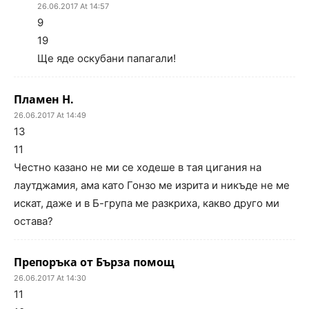
26.06.2017 At 14:57
9
19
Ще яде оскубани папагали!
Пламен Н.
26.06.2017 At 14:49
13
11
Честно казано не ми се ходеше в тая цигания на
лаутджамия, ама като Гонзо ме изрита и никъде не ме
искат, даже и в Б-група ме разкриха, какво друго ми
остава?
Препоръка от Бърза помощ
26.06.2017 At 14:30
11