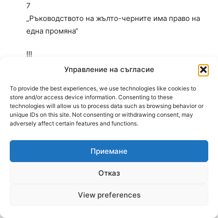
7
„Ръководството на жълто-черните има право на
една промяна“
!!!
Управление на съгласие
Лягай сега да спиш.
To provide the best experiences, we use technologies like cookies to
store and/or access device information. Consenting to these
Анонимен
technologies will allow us to process data such as browsing behavior or
unique IDs on this site. Not consenting or withdrawing consent, may
26.06.2017 At 15:28
adversely affect certain features and functions.
5
11
Приемане
И като го картотекират,какво там ДУЗПИ НЕ
ДАВАТ ПОДАРЪК:)
Отказ
Пламен Н
View preferences
26.06.2017 At 17:46
2