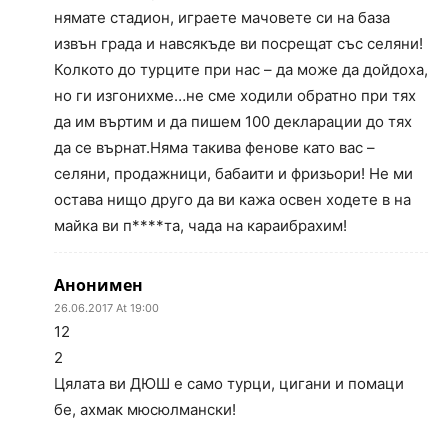
нямате стадион, играете мачовете си на база
извън града и навсякъде ви посрещат със селяни!
Колкото до турците при нас – да може да дойдоха,
но ги изгонихме…не сме ходили обратно при тях
да им въртим и да пишем 100 декларации до тях
да се върнат.Няма такива фенове като вас –
селяни, продажници, бабаити и фризьори! Не ми
остава нищо друго да ви кажа освен ходете в на
майка ви п****та, чада на караибрахим!
Анонимен
26.06.2017 At 19:00
12
2
Цялата ви ДЮШ е само турци, цигани и помаци
бе, ахмак мюсюлмански!