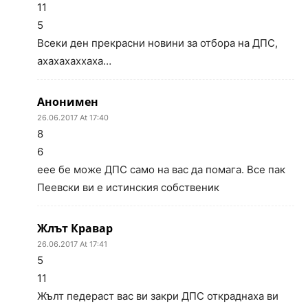
11
5
Всеки ден прекрасни новини за отбора на ДПС,
ахахахаххаха…
Анонимен
26.06.2017 At 17:40
8
6
еее бе може ДПС само на вас да помага. Все пак
Пеевски ви е истинския собственик
Жлът Кравар
26.06.2017 At 17:41
5
11
Жълт педераст вас ви закри ДПС откраднаха ви