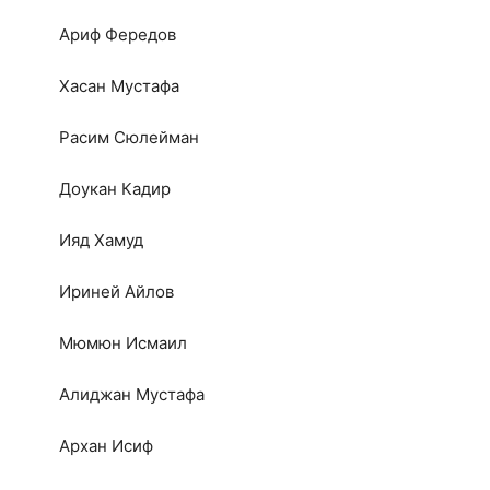
Ариф Фередов
Хасан Мустафа
Расим Сюлейман
Доукан Кадир
Ияд Хамуд
Ириней Айлов
Мюмюн Исмаил
Алиджан Мустафа
Архан Исиф