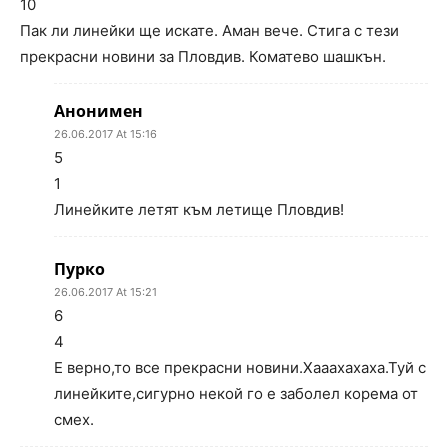
10
Пак ли линейки ще искате. Аман вече. Стига с тези
прекрасни новини за Пловдив. Коматево шашкън.
Анонимен
26.06.2017 At 15:16
5
1
Линейките летят към летище Пловдив!
Пурко
26.06.2017 At 15:21
6
4
Е верно,то все прекрасни новини.Хааахахаха.Туй с
линейките,сигурно некой го е заболел корема от
смех.