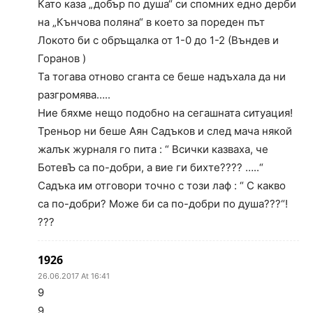
Като каза „добър по душа“ си спомних едно дерби
на „Кънчова поляна“ в което за пореден път
Локото би с обръщалка от 1-0 до 1-2 (Въндев и
Горанов )
Та тогава отново сганта се беше надъхала да ни
разгромява…..
Ние бяхме нещо подобно на сегашната ситуация!
Треньор ни беше Аян Садъков и след мача някой
жалък журналя го пита : “ Всички казваха, че
БотевЪ са по-добри, а вие ги бихте???? …..“
Садъка им отговори точно с този лаф : “ С какво
са по-добри? Може би са по-добри по душа???“!
???
1926
26.06.2017 At 16:41
9
9