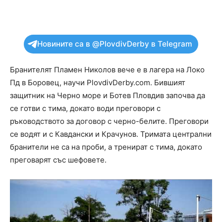
Новините са в @PlovdivDerby в Telegram
Бранителят Пламен Николов вече е в лагера на Локо
Пд в Боровец, научи PlovdivDerby.com. Бившият
защитник на Черно море и Ботев Пловдив започва да
се готви с тима, докато води преговори с
ръководството за договор с черно-белите. Преговори
се водят и с Кавдански и Крачунов. Тримата централни
бранители не са на проби, а тренират с тима, докато
преговарят със шефовете.