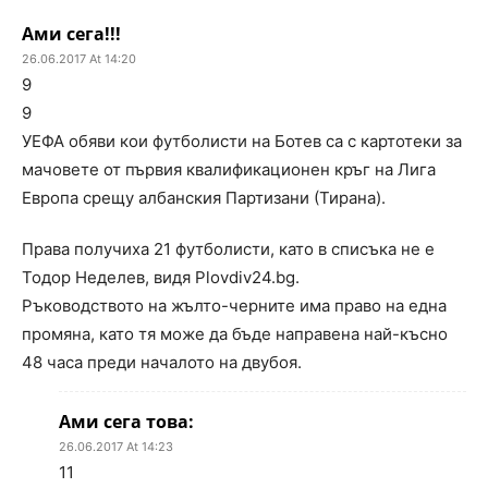
Ами сега!!!
26.06.2017 At 14:20
9
9
УЕФА обяви кои футболисти на Ботев са с картотеки за
мачовете от първия квалификационен кръг на Лига
Европа срещу албанския Партизани (Тирана).
Права получиха 21 футболисти, като в списъка не е
Тодор Неделев, видя Plovdiv24.bg.
Ръководството на жълто-черните има право на една
промяна, като тя може да бъде направена най-късно
48 часа преди началото на двубоя.
Ами сега това:
26.06.2017 At 14:23
11