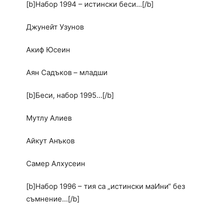
[b]Набор 1994 – истински беси…[/b]
Джунейт Узунов
Акиф Юсеин
Аян Садъков – младши
[b]Беси, набор 1995…[/b]
Мутлу Алиев
Айкут Анъков
Самер Алхусеин
[b]Набор 1996 – тия са „истински маИни“ без
съмнение…[/b]