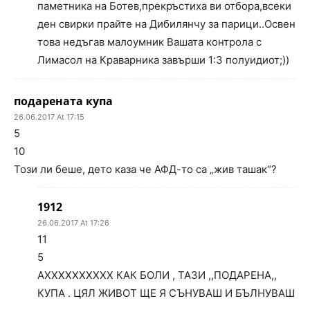
паметника на Ботев,прекръстиха ви отбора,всеки
ден свирки прайте на Дибилянчу за парици..Освен
това недъгав малоумник Вашата контрола с
Лимасол на Краварника завърши 1:3 полуидиот;))
подарената купа
26.06.2017 At 17:15
5
10
Този ли беше, дето каза че АФД-то са „жив ташак“?
1912
26.06.2017 At 17:26
11
5
АХХХХХХХХХХ КАК БОЛИ , ТАЗИ ,,ПОДАРЕНА,,
КУПА . ЦЯЛ ЖИВОТ ЩЕ Я СЪНУВАШ И БЪЛНУВАШ