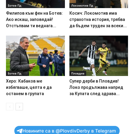
Ботев Пд
Локомотив Пд
Филипов към фен на Ботев:
Косич: Локомотив има
Ако искаш, заповядай!
страхотна история, трябва
Отстъпвам ти веднага...
да бъдем труден за всеки...
Ботев Пд
Пловдив
Херо: Кабаков ме
Супер дерби в Пловдив!
избягваше, целта е да
Локо продължава напред
останем в групата
за Купата след здрава...
Новините са в @PlovdivDerby в Telegram