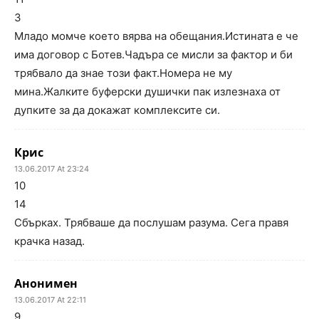
3
Младо момче което вярва на обещания.Истината е че
има договор с Ботев.Чадъра се мисли за фактор и би
трябвало да знае този факт.Номера не му
мина.Жалките буферски душички пак излезнаха от
дупките за да докажат комплексите си.
Крис
13.06.2017 At 23:24
10
14
Сбърках. Трябваше да послушам разума. Сега правя
крачка назад.
Анонимен
13.06.2017 At 22:11
9