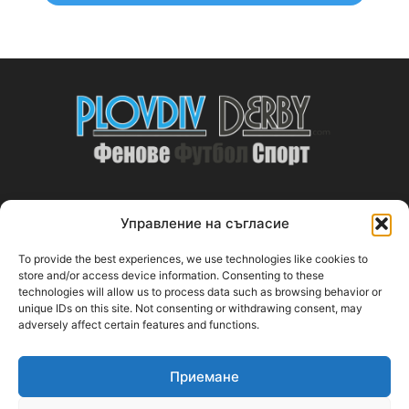
Управление на съгласие
ABOUT US
To provide the best experiences, we use technologies like cookies to
PlovdivDerby.com е първата пловдивска изцяло футболна
store and/or access device information. Consenting to these
technologies will allow us to process data such as browsing behavior or
медия!
unique IDs on this site. Not consenting or withdrawing consent, may
adversely affect certain features and functions.
Свържи се с нас:
plovdivderby.com@gmail.com
Приемане
FOLLOW US