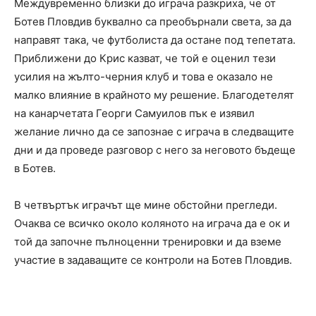
Междувременно близки до играча разкриха, че от
Ботев Пловдив буквално са преобърнали света, за да
направят така, че футболиста да остане под тепетата.
Приближени до Крис казват, че той е оценил тези
усилия на жълто-черния клуб и това е оказало не
малко влияние в крайното му решение. Благодетелят
на канарчетата Георги Самуилов пък е изявил
желание лично да се запознае с играча в следващите
дни и да проведе разговор с него за неговото бъдеще
в Ботев.
В четвъртък играчът ще мине обстойни прегледи.
Очаква се всичко около коляното на играча да е ок и
той да започне пълноценни тренировки и да вземе
участие в задаващите се контроли на Ботев Пловдив.