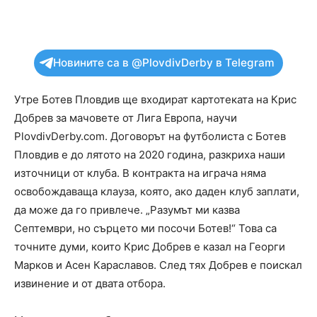
Новините са в @PlovdivDerby в Telegram
Утре Ботев Пловдив ще входират картотеката на Крис
Добрев за мачовете от Лига Европа, научи
PlovdivDerby.com. Договорът на футболиста с Ботев
Пловдив е до лятото на 2020 година, разкриха наши
източници от клуба. В контракта на играча няма
освобождаваща клауза, която, ако даден клуб заплати,
да може да го привлече. „Разумът ми казва
Септември, но сърцето ми посочи Ботев!“ Това са
точните думи, които Крис Добрев е казал на Георги
Марков и Асен Караславов. След тях Добрев е поискал
извинение и от двата отбора.