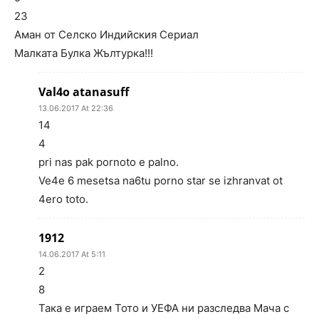
23
Аман от Селско Индийския Сериал
Малката Булка Жълтурка!!!
Val4o atanasuff
13.06.2017 At 22:36
14
4
pri nas pak pornoto e palno.
Ve4e 6 mesetsa na6tu porno star se izhranvat ot
4ero toto.
1912
14.06.2017 At 5:11
2
8
Така е играем Тото и УЕФА ни разследва Мача с