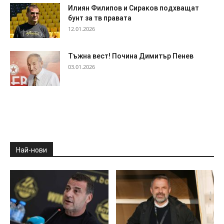
Илиян Филипов и Сираков подхващат
бунт за тв правата
12.01.2026
Тъжна вест! Почина Димитър Пенев
03.01.2026
Най-нови