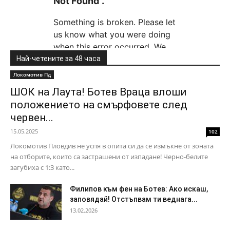
Най-четените за 48 часа
Локомотив Пд
ШОК на Лаута! Ботев Враца влоши
положението на смърфовете след
червен...
15.05.2025
102
Локомотив Пловдив не успя в опита си да се измъкне от зоната
на отборите, които са застрашени от изпадане! Черно-белите
загубиха с 1:3 като...
Филипов към фен на Ботев: Ако искаш,
заповядай! Отстъпвам ти веднага...
13.02.2026