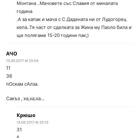
Монтана ..Мачовете със Славия от миналата
година
.А за капак и мача с С Дадената ни от Лудогорец
кепа..Тя част от сделката за Жина му Паоло била и
ще полягаме 15-20 години пак;)
АЧО
13.06.2017 At 20:04
11
36
пОскам сАлза.
Сакъз , ха,ха,ха…
Крюшо
13.06.2017 At 20:13
31
5