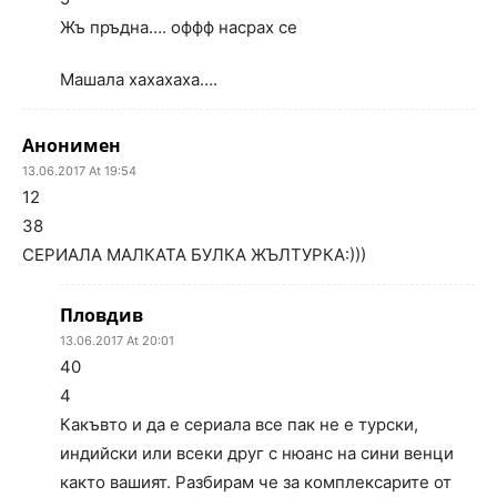
Жъ пръдна…. оффф насрах се
Машала хахахаха….
Анонимен
13.06.2017 At 19:54
12
38
СЕРИАЛА МАЛКАТА БУЛКА ЖЪЛТУРКА:)))
Пловдив
13.06.2017 At 20:01
40
4
Какъвто и да е сериала все пак не е турски,
индийски или всеки друг с нюанс на сини венци
както вашият. Разбирам че за комплексарите от