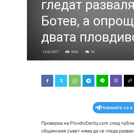
гледат разваля
Ботев, а опрощ
двата пловдив
13.02.2017
3432
19
Новините са в
Проверка на PlovdivDerby.com след публи
общинския съвет няма да се гледа развал