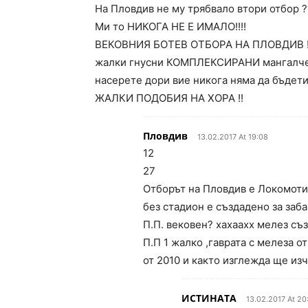
На Пловдив не му трябвало втори отбор ?
Ми то НИКОГА НЕ Е ИМАЛО!!!!
ВЕКОВНИЯ БОТЕВ ОТБОРА НА ПЛОВДИВ !
жалки гнусни КОМПЛЕКСИРАНИ мангалчета 
насерете дори вие никога няма да бъдети
ЖАЛКИ ПОДОБИЯ НА ХОРА !!
Пловдив
13.02.2017 At 19:08
12
27
Отборът на Пловдив е Локомотив
без стадион е създадено за заб
П.П. вековен? хахаахх мелез съ
П.П 1 жалко ,гаврата с мелеза 
от 2010 и както изглежда ще изч
ИСТИНАТА
13.02.2017 At 20