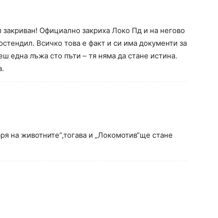
л закриван! Официално закриха Локо Пд и на негово
тендил. Всичко това е факт и си има документи за
еш една лъжа сто пъти – тя няма да стане истина.
.
аря на животните“,тогава и „Локомотив“ще стане