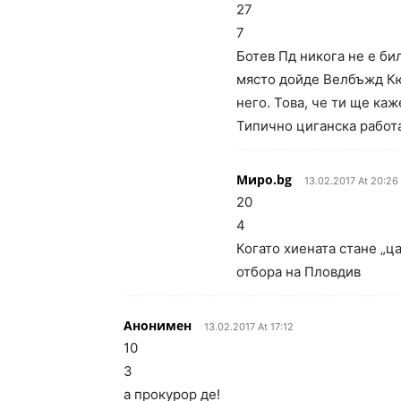
27
7
Ботев Пд никога не е би
място дойде Велбъжд Кюс
него. Това, че ти ще каж
Типично циганска работа
Миро.bg
13.02.2017 At 20:26
20
4
Когато хиената стане „ц
отбора на Пловдив
Анонимен
13.02.2017 At 17:12
10
3
а прокурор де!