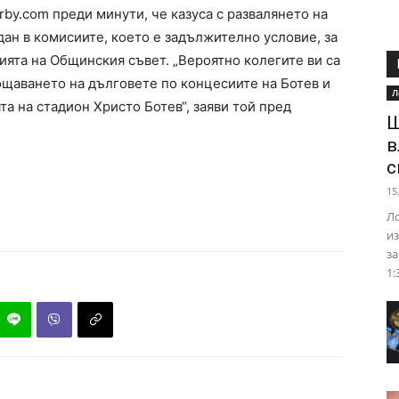
by.com преди минути, че казуса с развалянето на
дан в комисиите, което е задължително условие, за
сията на Общинския съвет. „Вероятно колегите ви са
ощаването на дълговете по концесиите на Ботев и
Л
та на стадион Христо Ботев“, заяви той пред
Ш
в
с
15
Ло
из
за
1: