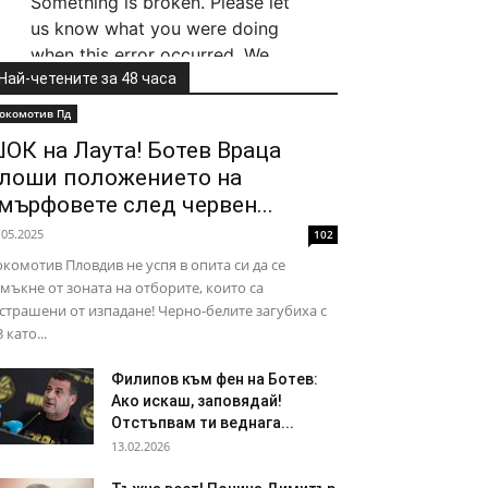
Най-четените за 48 часа
окомотив Пд
ОК на Лаута! Ботев Враца
лоши положението на
мърфовете след червен...
.05.2025
102
комотив Пловдив не успя в опита си да се
мъкне от зоната на отборите, които са
страшени от изпадане! Черно-белите загубиха с
3 като...
Филипов към фен на Ботев:
Ако искаш, заповядай!
Отстъпвам ти веднага...
13.02.2026