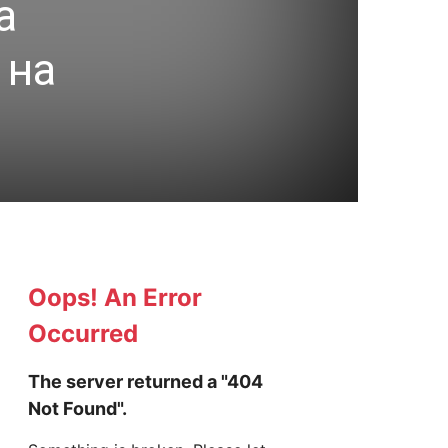
а
 на