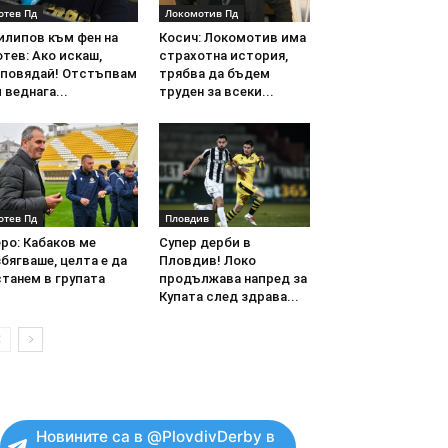
отев Пд
Локомотив Пд
илипов към фен на
Косич: Локомотив има
тев: Ако искаш,
страхотна история,
аповядай! Отстъпвам
трябва да бъдем
 веднага...
труден за всеки...
отев Пд
Пловдив
ро: Кабаков ме
Супер дерби в
бягваше, целта е да
Пловдив! Локо
танем в групата
продължава напред за
Купата след здрава...
Новините са в @PlovdivDerby в