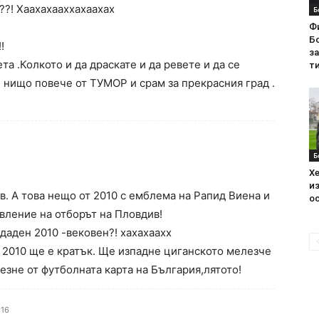
??! Хаахахааххахаахах
Б
Ф
Бо
!
з
.Колкото и да драскате и да ревете и да се
ти
 нищо повече от ТУМОР и срам за прекрасния град .
Б
Хе
из
. А това нещо от 2010 с емблема на Рапид Виена и
ос
авление на отборът на Пловдив!
здаден 2010 -вековен?! хахахаахх
от 2010 ще е кратък. Ще изпадне циганското мелезче
езне от футболната карта на България,лятото!
:16